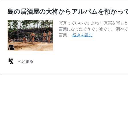
島の居酒屋の大将からアルバムを預かって
写真っていいですよね！ 真実を写す
言葉になったそうです嘘です。 調べ
島
言葉 …
続きを読む
の
居
酒
屋
べとまる
の
大
将
か
ら
ア
ル
バ
ム
を
預