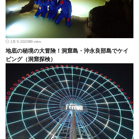
2月 9, 2020
189 view
地底の秘境の大冒険！洞窟島・沖永良部島でケイ
ビング（洞窟探検）