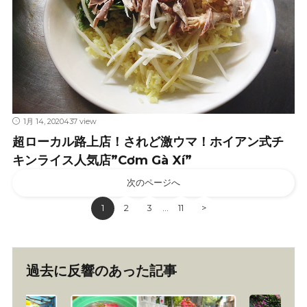
1月 14, 2020
437 view
超ローカル路上店！されど激ウマ！ホイアン式チ
キンライス人気店”Cơm Gà Xí”
次のページへ
1
2
3
11
>
…
過去に反響のあった記事