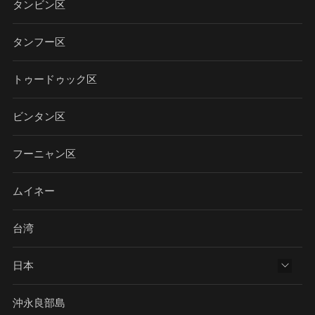
タンビン区
タンフー区
トゥードゥック区
ビンタン区
フーニャン区
ムイネー
台湾
日本
沖永良部島