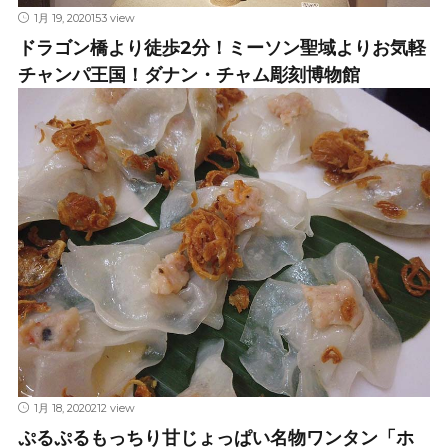
1月 19, 2020
153 view
ドラゴン橋より徒歩2分！ミーソン聖域よりお気軽
チャンパ王国！ダナン・チャム彫刻博物館
1月 18, 2020
212 view
ぷるぷるもっちり甘じょっぱい名物ワンタン「ホ