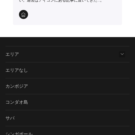
い。過去はアイコンにある記事に置いてきた…。
エリア
エリアなし
カンボジア
コンダオ島
サパ
シンガポール