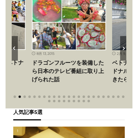
2月 9, 2014
11月 15, 2012
を装備した
ベトナム初のマクドナルドへ
ベトナム
組に取り上
ドナルドのコスプレで行って
る方法
きたら、入店を断られた話
人気記事5選