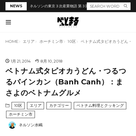
NEWS
ネルソンの東京３次産業物語 第３回「居酒屋のカウンターでラ
HOME
エリア
ホーチミン市
10区
ベトナム式タピオカうどん・つる
1月 21, 2014
8月 10, 2018
ベトナム式タピオカうどん・つるつ
るバインカン（Banh Canh）：ま
さよのベトナムグルメ
10区
エリア
カテゴリー
ベトナム料理とクッキング
ホーチミン市
ネルソン水嶋