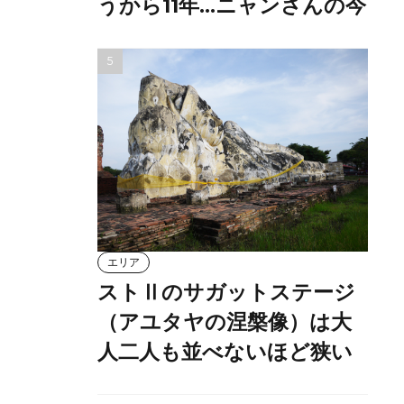
うから11年…ニャンさんの今
エリア
ストⅡのサガットステージ
（アユタヤの涅槃像）は大
人二人も並べないほど狭い