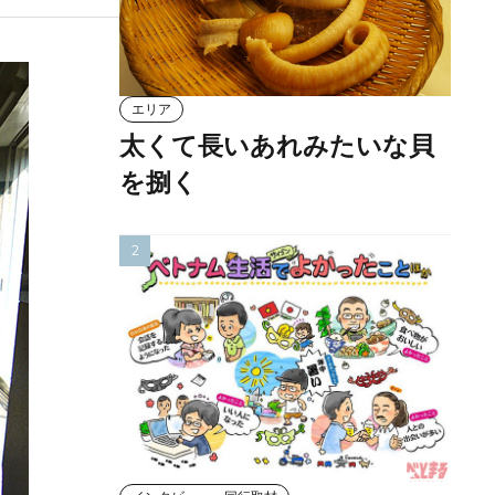
エリア
太くて長いあれみたいな貝
を捌く