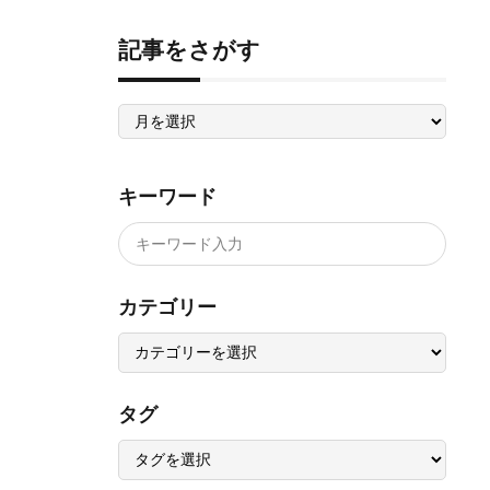
記事をさがす
記
事
を
さ
が
す
キーワード
カテゴリー
タグ