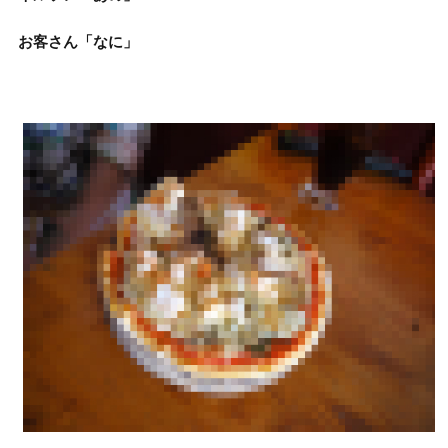
お客
さん
「なに」