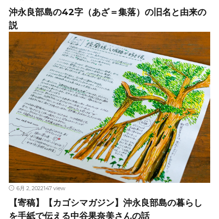
沖永良部島の42字（あざ＝集落）の旧名と由来の
説
6月 2, 2022
147 view
【寄稿】【カゴシマガジン】沖永良部島の暮らし
を手紙で伝える中谷果奈美さんの話