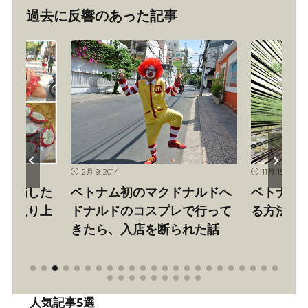
過去に反響のあった記事
11月 15, 2012
9月 18,
マクドナルドへ
ベトナムでダチョウに絶対乗
ダナ
スプレで行って
る方法
神々
を断られた話
たら
人気記事5選