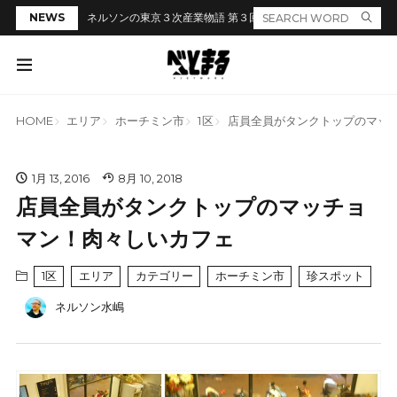
NEWS
ネルソンの東京３次産業物語 第３回「居酒屋のカウンターでラ
HOME
エリア
ホーチミン市
1区
店員全員がタンクトップのマッ
1月 13, 2016
8月 10, 2018
店員全員がタンクトップのマッチョ
マン！肉々しいカフェ
1区
エリア
カテゴリー
ホーチミン市
珍スポット
ネルソン水嶋