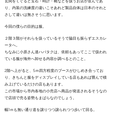
玄関をくぐると宝石・時計・靴などを扱うお店が並んであ
り、内装の洗練度の違いこそあれど製品自体は日本のそれと
さして違いは無さそうに思います。
今回の僕らの目的は服。
２階３階がそれらを扱っているそうで脇目も振らずエスカレ
ータへ。
ちなみに小原さん達ハバタクは、依頼もあってここで扱われ
ている服が海外へ卸せる内容か調べるとのこと。
2階へ上がると、5ｍ四方程度のブースがひしめき合ってお
り、きちんと服をディスプレイしている店もあれば畳んで積
み上げているだけの店もあります。
この市場から市内各地の小売店へ商品が発送されるそうなの
で店頭で売る姿勢もまばらなのでしょう。
幅1ｍも無い通り道を譲りつつ譲られつつ歩いて回る。