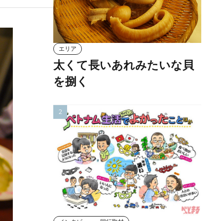
エリア
太くて長いあれみたいな貝
を捌く