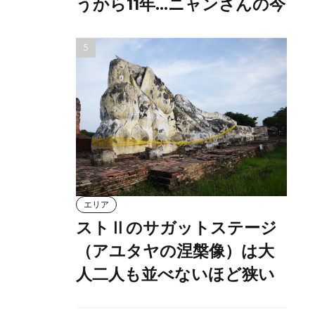
うから11年…ニャンさんの今
エリア
ストⅡのサガットステージ
（アユタヤの涅槃像）は大
人二人も並べないほど狭い