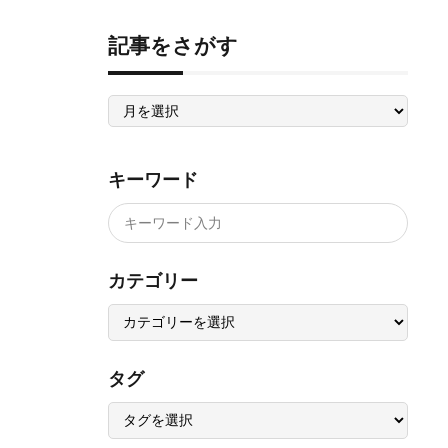
記事をさがす
記
事
を
さ
が
す
キーワード
カテゴリー
タグ