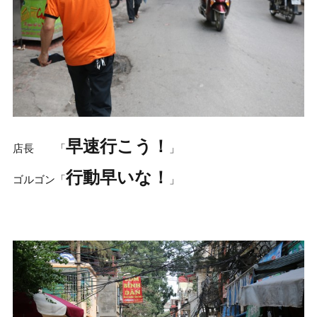
早速行こう！
店長 「
」
行動早いな！
ゴルゴン「
」