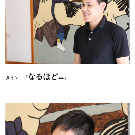
なるほど…
タイン 「
」