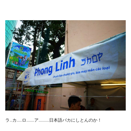
ラ…カ……ロ………ア…………日本語バカにしとんのか！