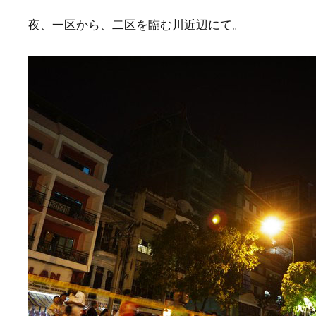
夜、一区から、二区を臨む川近辺にて。