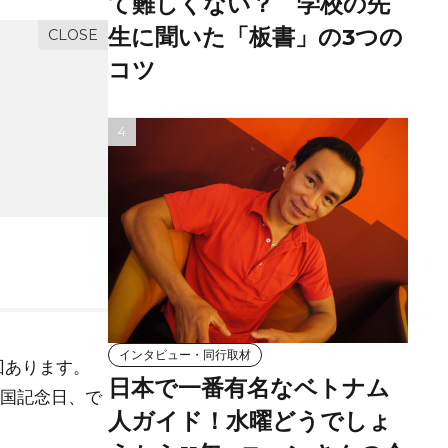
て難しくない？ 学校の先
生に聞いた「板書」の3つの
コツ
インタビュー・同行取材
回あります。
日本で一番有名なベトナム
建国記念日、で
人ガイド！水曜どうでしょ