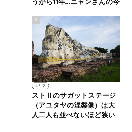
うから11年…ニャンさんの今
エリア
ストⅡのサガットステージ
（アユタヤの涅槃像）は大
人二人も並べないほど狭い