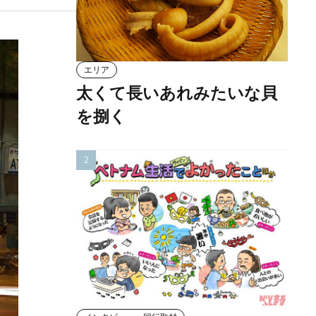
エリア
太くて長いあれみたいな貝
を捌く