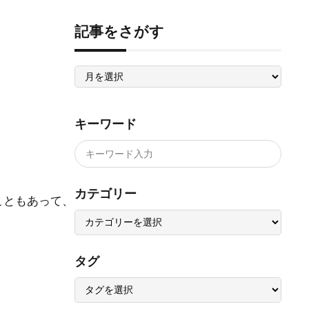
記事をさがす
記
事
を
さ
が
す
キーワード
カテゴリー
こともあって、
タグ