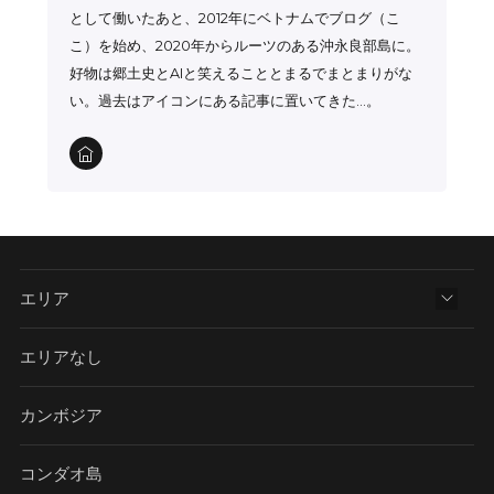
として働いたあと、2012年にベトナムでブログ（こ
こ）を始め、2020年からルーツのある沖永良部島に。
好物は郷土史とAIと笑えることとまるでまとまりがな
い。過去はアイコンにある記事に置いてきた…。
エリア
エリアなし
カンボジア
コンダオ島