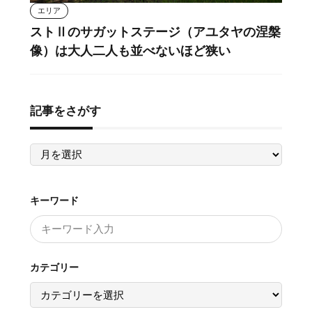
エリア
ストⅡのサガットステージ（アユタヤの涅槃
像）は大人二人も並べないほど狭い
記事をさがす
記
事
を
さ
が
す
キーワード
カテゴリー