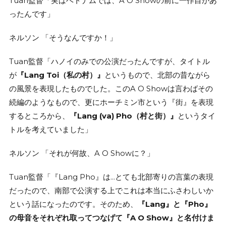
Tuan監督「実はベトナムでは、A O Showの前に一作目があ
ったんです」
ネルソン 「そうなんですか！」
Tuan監督「ハノイのみでの公演だったんですが、タイトル
が
『Lang Toi（私の村）』
というもので、北部の昔ながら
の風景を表現したものでした。このA O Showは言わばその
続編のようなもので、更にホーチミン市という『街』を表現
するところから、
『Lang (va) Pho（村と街）』
というタイ
トルを考えていました」
ネルソン 「それが何故、A O Showに？」
Tuan監督「『Lang Pho』は…とても北部寄りの言葉の表現
だったので、南部で公演する上でこれは本当にふさわしいか
という話になったのです。そのため、
『Lang』と『Pho』
の母音をそれぞれ取ってつなげて『A O Show』と名付けま