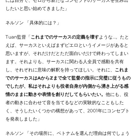
には自分で、ゼロから新たなコンセプトのサーカスを生み出
したいと思い始めてきました」
ネルソン 「具体的には？」
Tuan監督「
これまでのサーカスの定義を壊す
ような…。たと
えば、サーカスといえばまずピエロというイメージがあると
思いますが、それだけだとただ面白いだけで終わってしまい
ます。それよりも、サーカスに関わる人全員で感動を共有
し、それぞれに意味の解釈を持ってほしい。それに、
これま
でのサーカスはAからZまで全て監督の指示に完璧に従うもの
でしたが、私はそれよりも役者自身が内側から湧き上がる感
情のままに動きや表情を創りだしてもらいたい。
他にも、役
者の動きに合わせて音を当てるなどの実験的なこともした
く、そうしたいくつかの構想があって、2001年にコンセプト
を発表しました」
ネルソン 「その場所に、ベトナムを選んだ理由は何でしょう