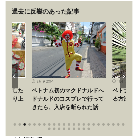
過去に反響のあった記事
2月 9, 2014
11月 15, 2012
を装備した
ベトナム初のマクドナルドへ
ベトナム
組に取り上
ドナルドのコスプレで行って
る方法
きたら、入店を断られた話