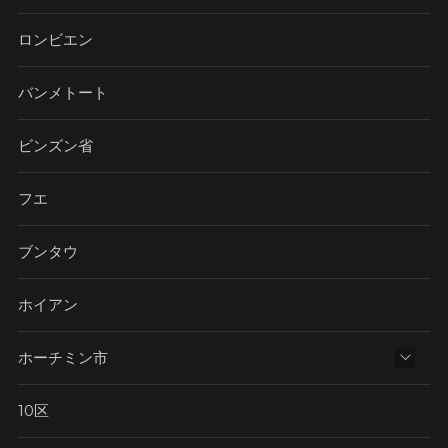
ロンビエン
バンメトート
ビンズン省
フエ
ブンタウ
ホイアン
ホーチミン市
10区