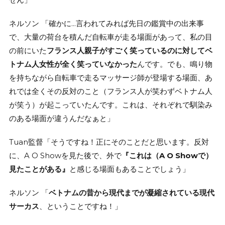
ネルソン 「確かに…言われてみれば先日の鑑賞中の出来事
で、大量の荷台を積んだ自転車が走る場面があって、私の目
の前にいた
フランス人親子がすごく笑っているのに対してベ
トナム人女性が全く笑っていなかった
んです。でも、鳴り物
を持ちながら自転車で走るマッサージ師が登場する場面、あ
れでは全くその反対のこと（フランス人が笑わずベトナム人
が笑う）が起こっていたんです。これは、それぞれで馴染み
のある場面が違うんだなぁと」
Tuan監督「そうですね！正にそのことだと思います。反対
に、A O Showを見た後で、外で
『これは（A O Showで）
見たことがある』
と感じる場面もあることでしょう」
ネルソン 「
ベトナムの昔から現代までが凝縮されている現代
サーカス
、ということですね！」