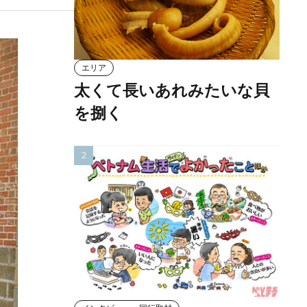
エリア
太くて長いあれみたいな貝
を捌く