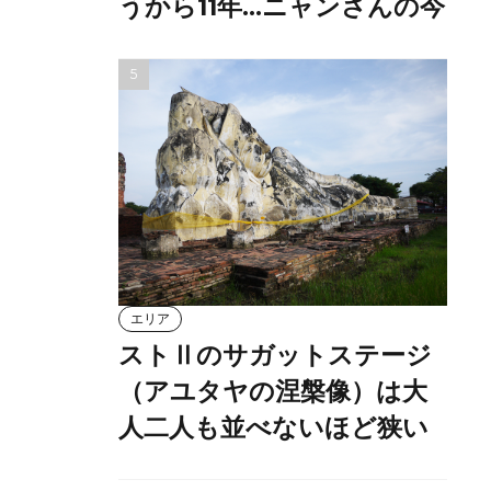
うから11年…ニャンさんの今
エリア
ストⅡのサガットステージ
（アユタヤの涅槃像）は大
人二人も並べないほど狭い