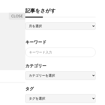
記事をさがす
記
事
を
さ
が
す
キーワード
カテゴリー
タグ