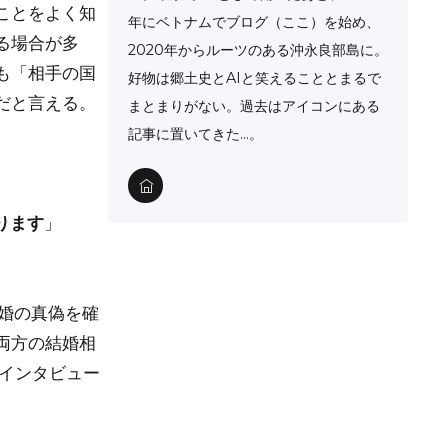
ことをよく知
年にベトナムでブログ（ここ）を始め、
る場合が多
2020年からルーツのある沖永良部島に。
も「相手の国
好物は郷土史とAIと笑えることとまるで
だと言える。
まとまりがない。過去はアイコンにある
記事に置いてきた…。
ります
」
結婚の真偽を確
両方の結婚相
インタビュー