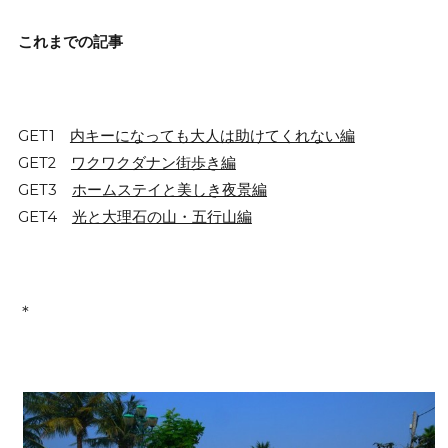
これまでの記事
GET1
内キーになっても大人は助けてくれない編
GET2
ワクワクダナン街歩き編
GET3
ホームステイと美しき夜景編
GET4
光と大理石の山・五行山編
＊