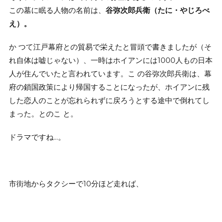
この墓に眠る人物の名前は、
谷弥次郎兵衛（たに・やじろべ
え）。
か つて江戸幕府との貿易で栄えたと冒頭で書きましたが（そ
れ自体は嘘じゃない）、一時はホイアンには1000人もの日本
人が住んでいたと言われています。こ の谷弥次郎兵衛は、幕
府の鎖国政策により帰国することになったが、ホイアンに残
した恋人のことが忘れられずに戻ろうとする途中で倒れてし
まった。とのこ と。
ドラマですね…。
市街地からタクシーで10分ほど走れば、