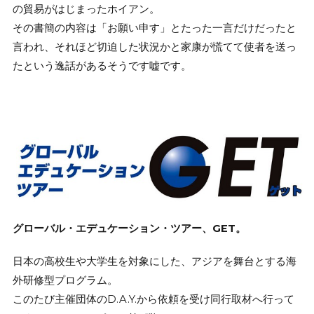
の貿易がはじまったホイアン。
その書簡の内容は「お願い申す」とたった一言だけだったと
言われ、それほど切迫した状況かと家康が慌てて使者を送っ
たという逸話があるそうです嘘です。
グローバル・エデュケーション・ツアー、GET。
日本の高校生や大学生を対象にした、アジアを舞台とする海
外研修型プログラム。
このたび主催団体のD.A.Y.から依頼を受け同行取材へ行って