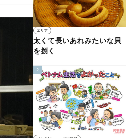
エリア
太くて長いあれみたいな貝
を捌く