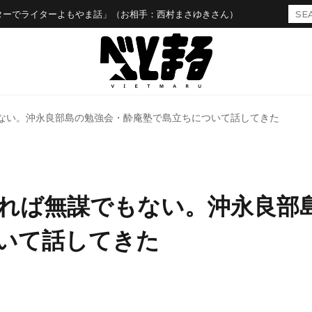
ターでライターよもやま話」（お相手：西村まさゆきさん）
ない。沖永良部島の勉強会・酔庵塾で島立ちについて話してきた
れば無謀でもない。沖永良部
いて話してきた