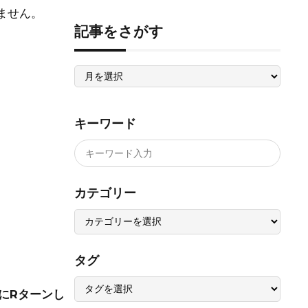
ません。
記事をさがす
記
事
を
さ
が
す
キーワード
カテゴリー
タグ
にRターンし