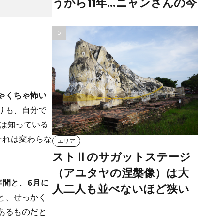
うから11年…ニャンさんの今
ゃくちゃ怖い
りも、自分で
うは知っている
それは変わらな
エリア
ストⅡのサガットステージ
（アユタヤの涅槃像）は大
年間と、6月に
人二人も並べないほど狭い
と、せっかく
あるものだと