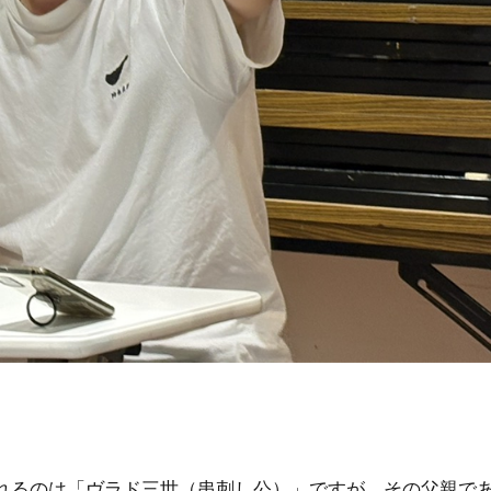
れるのは「ヴラド三世（串刺し公）」ですが、その父親で