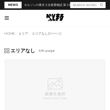
NEWS
ネルソンの東京３次産業物語 第３回「居酒屋のカウンターでラ
HOME
エリア
エリアなし(5ページ)
エリアなし
5th page