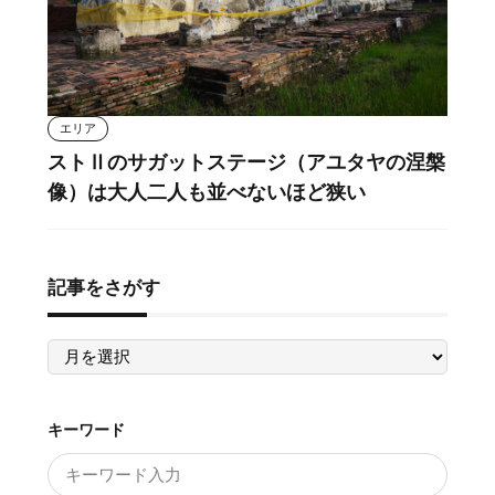
エリア
ストⅡのサガットステージ（アユタヤの涅槃
像）は大人二人も並べないほど狭い
記事をさがす
記
事
を
さ
が
す
キーワード