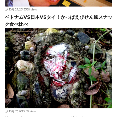
10月 27, 2013
350 view
ベトナムVS日本VSタイ！かっぱえびせん風スナッ
ク食べ比べ
10月 17, 2013
150 view