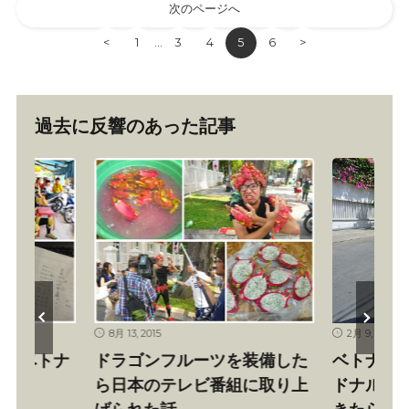
次のページへ
<
1
3
4
5
6
>
…
過去に反響のあった記事
2月 9, 2014
11月 15, 2012
を装備した
ベトナム初のマクドナルドへ
ベトナム
組に取り上
ドナルドのコスプレで行って
る方法