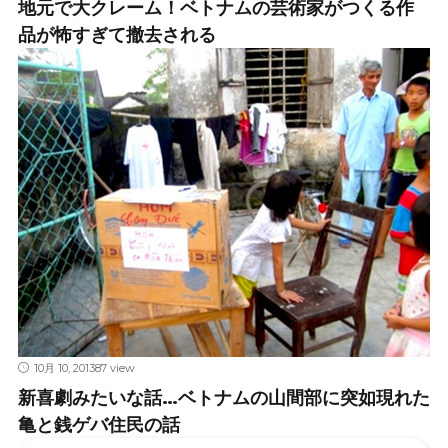
地元で大クレーム！ベトナムの芸術家がつくる作
品が怖すぎて撤去される
10月 10, 2013
87 view
新喜劇みたいな話…ベトナムの山間部に突如現れた
亀と銭ゲバ住民の話